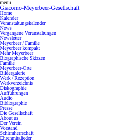
menu
Giacomo-Meyerbeer-Gesellschaft
Home
Kalender
Veranstaltungskalender
News
Vergangene Veranstaltungen
Newsletter
Meyerbeer / Familie
Meyerbeer kompakt
Mehr Meyerbeer
Biographische Skizzen
Familie
Meyerbeer-Orte
Bildergalerie
Werk / Rezeption
Werkverzeichnis
Diskographie
Aufführungen
Audio
Bibliographie
Presse
Die Gesellschaft
About us
Der Verein
Vorstand
Schirmherrschaft
Ehrenmitglieder