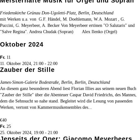
Meisterhafte Musik für Orgel und Sopran
Friedenskirche Grünau
Don-Ugoletti-Platz, Berlin, Deutschland
mit Werken u.a. von G.F. Händel, M. Doehlemann, W.A. Mozart , G.
Puccini, G. Meyerbeer, A. Becker Von Meyerbeer ertönen "O Salutaris" und
"Salve Regina". Andrea Chudak (Sopran) Alex Ilenko (Orgel)
Oktober 2024
Fr.
11
11. Oktober 2024, 21:00
-
22:00
Zauber der Stille
James-Simon-Galerie
Bodestraße, Berlin, Berlin, Deutschland
An diesem ganz besonderen Abend liest Florian Illies aus seinem neuen Buch
"Zauber der Stille" über die Abenteuer Caspar David Friedrichs, des Mannes,
dem die Sehnsucht so nahe stand. Begleitet wird die Lesung von passenden
Werken, vertont von Kammermusikensembles des...
€40
Fr.
25
25. Oktober 2024, 19:00
-
21:00
Jenseits der Oper: Giacomo Meyerbeers