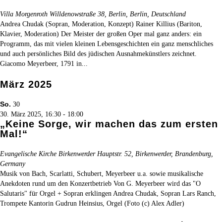
Villa Morgenroth
Willdenowstraße 38, Berlin, Berlin, Deutschland
Andrea Chudak (Sopran, Moderation, Konzept) Rainer Killius (Bariton,
Klavier, Moderation) Der Meister der großen Oper mal ganz anders: ein
Programm, das mit vielen kleinen Lebensgeschichten ein ganz menschliches
und auch persönliches Bild des jüdischen Ausnahmekünstlers zeichnet.
Giacomo Meyerbeer, 1791 in...
März 2025
So.
30
30. März 2025, 16:30
-
18:00
„Keine Sorge, wir machen das zum ersten
Mal!“
Evangelische Kirche Birkenwerder
Hauptstr. 52, Birkenwerder, Brandenburg,
Germany
Musik von Bach, Scarlatti, Schubert, Meyerbeer u.a. sowie musikalische
Anekdoten rund um den Konzertbetrieb Von G. Meyerbeer wird das "O
Salutaris" für Orgel + Sopran erklingen Andrea Chudak, Sopran Lars Ranch,
Trompete Kantorin Gudrun Heinsius, Orgel (Foto (c) Alex Adler)