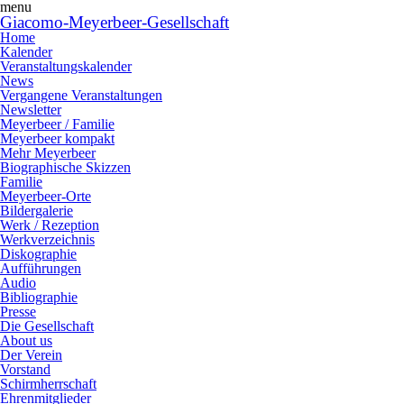
menu
Giacomo-Meyerbeer-Gesellschaft
Home
Kalender
Veranstaltungskalender
News
Vergangene Veranstaltungen
Newsletter
Meyerbeer / Familie
Meyerbeer kompakt
Mehr Meyerbeer
Biographische Skizzen
Familie
Meyerbeer-Orte
Bildergalerie
Werk / Rezeption
Werkverzeichnis
Diskographie
Aufführungen
Audio
Bibliographie
Presse
Die Gesellschaft
About us
Der Verein
Vorstand
Schirmherrschaft
Ehrenmitglieder