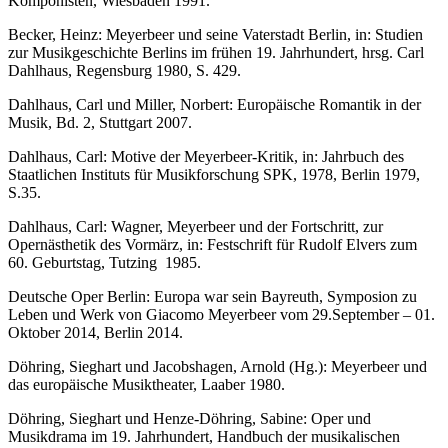
Komponisten, Wiesbaden 1991.
Becker, Heinz: Meyerbeer und seine Vaterstadt Berlin, in: Studien
zur Musikgeschichte Berlins im frühen 19. Jahrhundert, hrsg. Carl
Dahlhaus, Regensburg 1980, S. 429.
Dahlhaus, Carl und Miller, Norbert: Europäische Romantik in der
Musik, Bd. 2, Stuttgart 2007.
Dahlhaus, Carl: Motive der Meyerbeer-Kritik, in: Jahrbuch des
Staatlichen Instituts für Musikforschung SPK, 1978, Berlin 1979,
S.35.
Dahlhaus, Carl: Wagner, Meyerbeer und der Fortschritt, zur
Opernästhetik des Vormärz, in: Festschrift für Rudolf Elvers zum
60. Geburtstag, Tutzing 1985.
Deutsche Oper Berlin: Europa war sein Bayreuth, Symposion zu
Leben und Werk von Giacomo Meyerbeer vom 29.September – 01.
Oktober 2014, Berlin 2014.
Döhring, Sieghart und Jacobshagen, Arnold (Hg.): Meyerbeer und
das europäische Musiktheater, Laaber 1980.
Döhring, Sieghart und Henze-Döhring, Sabine: Oper und
Musikdrama im 19. Jahrhundert, Handbuch der musikalischen