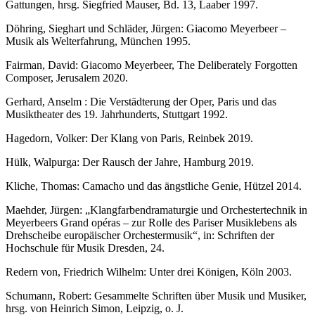
Gattungen, hrsg. Siegfried Mauser, Bd. 13, Laaber 1997.
Döhring, Sieghart und Schläder, Jürgen: Giacomo Meyerbeer –
Musik als Welterfahrung, München 1995.
Fairman, David: Giacomo Meyerbeer, The Deliberately Forgotten
Composer, Jerusalem 2020.
Gerhard, Anselm : Die Verstädterung der Oper, Paris und das
Musiktheater des 19. Jahrhunderts, Stuttgart 1992.
Hagedorn, Volker: Der Klang von Paris, Reinbek 2019.
Hülk, Walpurga: Der Rausch der Jahre, Hamburg 2019.
Kliche, Thomas: Camacho und das ängstliche Genie, Hützel 2014.
Maehder, Jürgen: „Klangfarbendramaturgie und Orchestertechnik in
Meyerbeers Grand opéras – zur Rolle des Pariser Musiklebens als
Drehscheibe europäischer Orchestermusik“, in: Schriften der
Hochschule für Musik Dresden, 24.
Redern von, Friedrich Wilhelm: Unter drei Königen, Köln 2003.
Schumann, Robert: Gesammelte Schriften über Musik und Musiker,
hrsg. von Heinrich Simon, Leipzig, o. J.