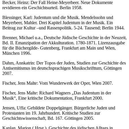
Becker, Heinz: Der Fall Heine-Meyerbeer. Neue Dokumente
revidieren ein Geschichtsurteil. Berlin 1958.
Blessinger, Karl: Judentum und die Musik. Mendelssohn und
Meyerbeer, Mahler. Drei Kapitel Judentum in der Musik. Ein
Beitrag zur Kultur –und Rassenpolitik. 5-24. Tausend; Berlin 1944.
Brenner, Michael u.a., Deutsche Jüdische Geschichte in der Neuzeit,
Bd. II. Emanzipation der Akkulturation. 1780-1871. Lizenzausgabe
für die Büchergilde- Gutenberg, Frankfurt am Main und Wien,
München 1996.
Dahm, Annkatrin: Der Topos der Juden, Studien zur Geschichte des
Antisemitismus im deutschsprachigen Musikschrifttum, Göttingen
2007.
Fischer, Jens Malte: Vom Wunderwerk der Oper, Wien 2007.
Fischer, Jens Malte: Richard Wagners „Das Judentum in der
Musik“, Eine kritische Dokumentation, Frankfurt 2000.
Jensen, Uffa: Gebildete Doppelgänger. Bürgerliche Juden und
Protestanten im 19. Jahrhundert. Kritische Studien zur
Geschichtswissenschaft, Bd. 167. Göttingen 2005.
Kaplan, Marion ( Hrsg.). Geschichte des jüdischen Alltags in