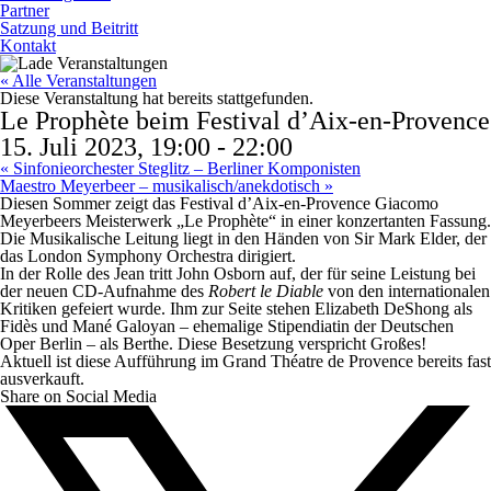
Partner
Satzung und Beitritt
Kontakt
« Alle Veranstaltungen
Diese Veranstaltung hat bereits stattgefunden.
Le Prophète beim Festival d’Aix-en-Provence
15. Juli 2023, 19:00
-
22:00
«
Sinfonieorchester Steglitz – Berliner Komponisten
Maestro Meyerbeer – musikalisch/anekdotisch
»
Diesen Sommer zeigt das Festival d’Aix-en-Provence Giacomo
Meyerbeers Meisterwerk „Le Prophète“ in einer konzertanten Fassung.
Die Musikalische Leitung liegt in den Händen von Sir Mark Elder, der
das London Symphony Orchestra dirigiert.
In der Rolle des Jean tritt John Osborn auf, der für seine Leistung bei
der neuen CD-Aufnahme des
Robert le Diable
von den internationalen
Kritiken gefeiert wurde. Ihm zur Seite stehen Elizabeth DeShong als
Fidès und Mané Galoyan – ehemalige Stipendiatin der Deutschen
Oper Berlin – als Berthe. Diese Besetzung verspricht Großes!
Aktuell ist diese Aufführung im Grand Théatre de Provence bereits fast
ausverkauft.
Share on Social Media