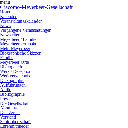
menu
Giacomo-Meyerbeer-Gesellschaft
Home
Kalender
Veranstaltungskalender
News
Vergangene Veranstaltungen
Newsletter
Meyerbeer / Familie
Meyerbeer kompakt
Mehr Meyerbeer
Biographische Skizzen
Familie
Meyerbeer-Orte
Bildergalerie
Werk / Rezeption
Werkverzeichnis
Diskographie
Aufführungen
Audio
Bibliographie
Presse
Die Gesellschaft
About us
Der Verein
Vorstand
Schirmherrschaft
Ehrenmitglieder