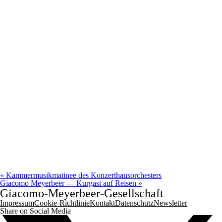
«
Kammermusikmatinee des Konzerthausorchesters
Giacomo Meyerbeer — Kurgast auf Reisen
»
Giacomo-Meyerbeer-Gesellschaft
Impressum
Cookie-Richtlinie
Kontakt
Datenschutz
Newsletter
Share on Social Media