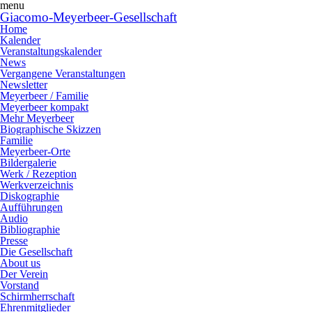
menu
Giacomo-Meyerbeer-Gesellschaft
Home
Kalender
Veranstaltungskalender
News
Vergangene Veranstaltungen
Newsletter
Meyerbeer / Familie
Meyerbeer kompakt
Mehr Meyerbeer
Biographische Skizzen
Familie
Meyerbeer-Orte
Bildergalerie
Werk / Rezeption
Werkverzeichnis
Diskographie
Aufführungen
Audio
Bibliographie
Presse
Die Gesellschaft
About us
Der Verein
Vorstand
Schirmherrschaft
Ehrenmitglieder