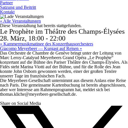
Partner
Satzung und Beitritt
Kontakt
« Alle Veranstaltungen
Diese Veranstaltung hat bereits stattgefunden.
Le Prophète im Théâtre des Champs-Élysées
28. März, 18:00
-
22:00
«
Kammermusikmatinee des Konzerthausorchesters
Giacomo Meyerbeer — Kurgast auf Reisen
»
Das Orchestre de Chambre de Genève bringt unter der Leitung von
Marc Leroy-Catalyud Meyerbeers Grand Opéra „Le Prophète“
konzertant auf die Bühne des Pariser Théâtre des Champs-Élysées. Als
Fidès steht Marina Viotti auf der Bühne, und für die Rolle des Jean
konnte John Osborn gewonnen werden, einer der großen Tenöre
unserer Tage im französischen Fach.
Die Meyerbeer-Gesellschaft unternimmt aus diesem Anlass eine Reise
nach Paris. Die gemeinsame Kartenbuchung ist bereits abgeschlossen,
aber wer Interesse am Rahmenprogramm hat, meldet sich bei
thomas.kliche@meyerbeer-gesellschaft.de.
Share on Social Media