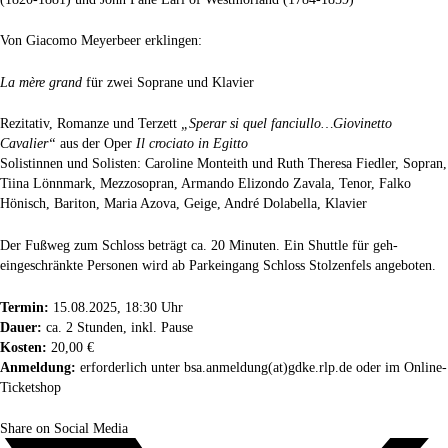
Von Giacomo Meyerbeer erklingen:
La mère grand
für zwei Soprane und Klavier
Rezitativ, Romanze und Terzett
„Sperar si quel fanciullo…Giovinetto
Cavalier“
aus der Oper
Il crociato in Egitto
Solistinnen und Solisten: Caroline Monteith und Ruth Theresa Fiedler, Sopran,
Tiina Lönnmark, Mezzosopran, Armando Elizondo Zavala, Tenor, Falko
Hönisch, Bariton, Maria Azova, Geige, André Dolabella, Klavier
Der Fußweg zum Schloss beträgt ca. 20 Minuten. Ein Shuttle für geh-
eingeschränkte Personen wird ab Parkeingang Schloss Stolzenfels angeboten.
Termin:
15.08.2025, 18:30 Uhr
Dauer:
ca. 2 Stunden, inkl. Pause
Kosten:
20,00 €
Anmeldung:
erforderlich unter
bsa.anmeldung(at)gdke.rlp.de
oder im
Online-
Ticketshop
Share on Social Media