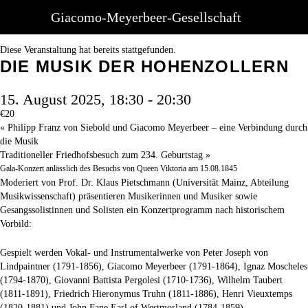
Giacomo-Meyerbeer-Gesellschaft
« Alle Veranstaltungen
Diese Veranstaltung hat bereits stattgefunden.
DIE MUSIK DER HOHENZOLLERN
15. August 2025, 18:30
-
20:30
€20
«
Philipp Franz von Siebold und Giacomo Meyerbeer – eine Verbindung durch
die Musik
Traditioneller Friedhofsbesuch zum 234. Geburtstag
»
Gala-Konzert anlässlich des Besuchs von Queen Viktoria am 15.08.1845
Moderiert von Prof. Dr. Klaus Pietschmann (Universität Mainz, Abteilung
Musikwissenschaft) präsentieren Musikerinnen und Musiker sowie
Gesangssolistinnen und Solisten ein Konzertprogramm nach historischem
Vorbild:
Gespielt werden Vokal- und Instrumentalwerke von Peter Joseph von
Lindpaintner (1791-1856), Giacomo Meyerbeer (1791-1864), Ignaz Moscheles
(1794-1870), Giovanni Battista Pergolesi (1710-1736), Wilhelm Taubert
(1811-1891), Friedrich Hieronymus Truhn (1811-1886), Henri Vieuxtemps
(1820-1881) und John Fane Earl of Westmorland (1784-1859)