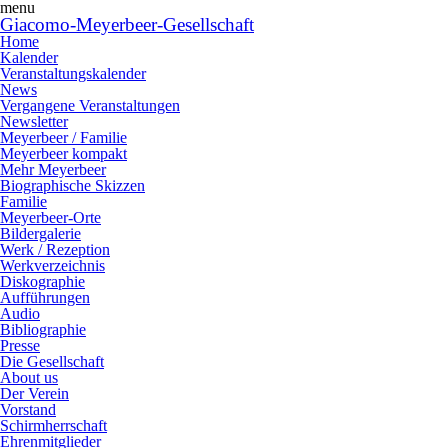
menu
Giacomo-Meyerbeer-Gesellschaft
Home
Kalender
Veranstaltungskalender
News
Vergangene Veranstaltungen
Newsletter
Meyerbeer / Familie
Meyerbeer kompakt
Mehr Meyerbeer
Biographische Skizzen
Familie
Meyerbeer-Orte
Bildergalerie
Werk / Rezeption
Werkverzeichnis
Diskographie
Aufführungen
Audio
Bibliographie
Presse
Die Gesellschaft
About us
Der Verein
Vorstand
Schirmherrschaft
Ehrenmitglieder