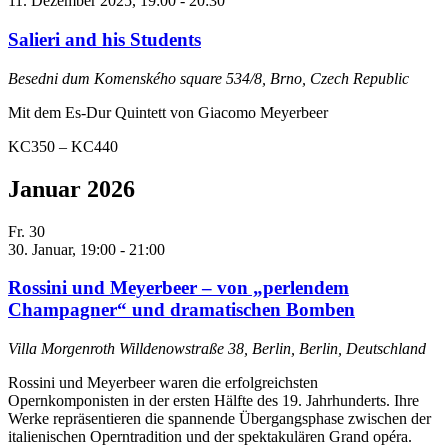
11. Dezember 2025, 19:00
-
20:30
Salieri and his Students
Besedni dum
Komenského square 534/8, Brno, Czech Republic
Mit dem Es-Dur Quintett von Giacomo Meyerbeer
KC350 – KC440
Januar 2026
Fr.
30
30. Januar, 19:00
-
21:00
Rossini und Meyerbeer – von „perlendem
Champagner“ und dramatischen Bomben
Villa Morgenroth
Willdenowstraße 38, Berlin, Berlin, Deutschland
Rossini und Meyerbeer waren die erfolgreichsten
Opernkomponisten in der ersten Hälfte des 19. Jahrhunderts. Ihre
Werke repräsentieren die spannende Übergangsphase zwischen der
italienischen Operntradition und der spektakulären Grand opéra.