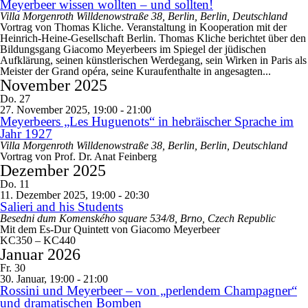
Meyerbeer wissen wollten – und sollten!
Villa Morgenroth
Willdenowstraße 38, Berlin, Berlin, Deutschland
Vortrag von Thomas Kliche. Veranstaltung in Kooperation mit der
Heinrich-Heine-Gesellschaft Berlin. Thomas Kliche berichtet über den
Bildungsgang Giacomo Meyerbeers im Spiegel der jüdischen
Aufklärung, seinen künstlerischen Werdegang, sein Wirken in Paris als
Meister der Grand opéra, seine Kuraufenthalte in angesagten...
November 2025
Do.
27
27. November 2025, 19:00
-
21:00
Meyerbeers „Les Huguenots“ in hebräischer Sprache im
Jahr 1927
Villa Morgenroth
Willdenowstraße 38, Berlin, Berlin, Deutschland
Vortrag von Prof. Dr. Anat Feinberg
Dezember 2025
Do.
11
11. Dezember 2025, 19:00
-
20:30
Salieri and his Students
Besedni dum
Komenského square 534/8, Brno, Czech Republic
Mit dem Es-Dur Quintett von Giacomo Meyerbeer
KC350 – KC440
Januar 2026
Fr.
30
30. Januar, 19:00
-
21:00
Rossini und Meyerbeer – von „perlendem Champagner“
und dramatischen Bomben