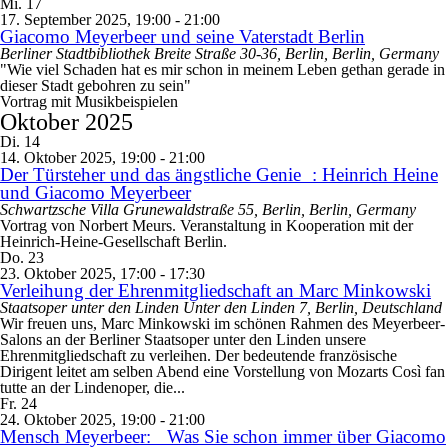
Mi.
17
17. September 2025, 19:00
-
21:00
Giacomo Meyerbeer und seine Vaterstadt Berlin
Berliner Stadtbibliothek
Breite Straße 30-36, Berlin, Berlin, Germany
"Wie viel Schaden hat es mir schon in meinem Leben gethan gerade in
dieser Stadt gebohren zu sein"
Vortrag mit Musikbeispielen
Oktober 2025
Di.
14
14. Oktober 2025, 19:00
-
21:00
Der Türsteher und das ängstliche Genie : Heinrich Heine
und Giacomo Meyerbeer
Schwartzsche Villa
Grunewaldstraße 55, Berlin, Berlin, Germany
Vortrag von Norbert Meurs. Veranstaltung in Kooperation mit der
Heinrich-Heine-Gesellschaft Berlin.
Do.
23
23. Oktober 2025, 17:00
-
17:30
Verleihung der Ehrenmitgliedschaft an Marc Minkowski
Staatsoper unter den Linden
Unter den Linden 7, Berlin, Deutschland
Wir freuen uns, Marc Minkowski im schönen Rahmen des Meyerbeer-
Salons an der Berliner Staatsoper unter den Linden unsere
Ehrenmitgliedschaft zu verleihen. Der bedeutende französische
Dirigent leitet am selben Abend eine Vorstellung von Mozarts Così fan
tutte an der Lindenoper, die...
Fr.
24
24. Oktober 2025, 19:00
-
21:00
Mensch Meyerbeer: Was Sie schon immer über Giacomo