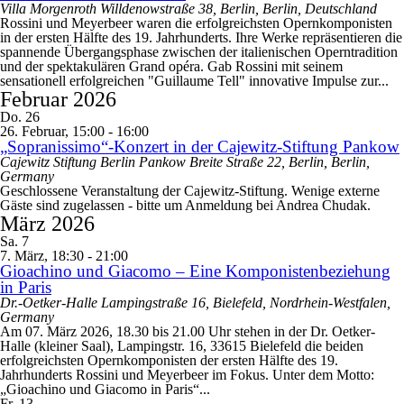
Villa Morgenroth
Willdenowstraße 38, Berlin, Berlin, Deutschland
Rossini und Meyerbeer waren die erfolgreichsten Opernkomponisten
in der ersten Hälfte des 19. Jahrhunderts. Ihre Werke repräsentieren die
spannende Übergangsphase zwischen der italienischen Operntradition
und der spektakulären Grand opéra. Gab Rossini mit seinem
sensationell erfolgreichen "Guillaume Tell" innovative Impulse zur...
Februar 2026
Do.
26
26. Februar, 15:00
-
16:00
„Sopranissimo“-Konzert in der Cajewitz-Stiftung Pankow
Cajewitz Stiftung Berlin Pankow
Breite Straße 22, Berlin, Berlin,
Germany
Geschlossene Veranstaltung der Cajewitz-Stiftung. Wenige externe
Gäste sind zugelassen - bitte um Anmeldung bei Andrea Chudak.
März 2026
Sa.
7
7. März, 18:30
-
21:00
Gioachino und Giacomo – Eine Komponistenbeziehung
in Paris
Dr.-Oetker-Halle
Lampingstraße 16, Bielefeld, Nordrhein-Westfalen,
Germany
Am 07. März 2026, 18.30 bis 21.00 Uhr stehen in der Dr. Oetker-
Halle (kleiner Saal), Lampingstr. 16, 33615 Bielefeld die beiden
erfolgreichsten Opernkomponisten der ersten Hälfte des 19.
Jahrhunderts Rossini und Meyerbeer im Fokus. Unter dem Motto:
„Gioachino und Giacomo in Paris“...
Fr.
13