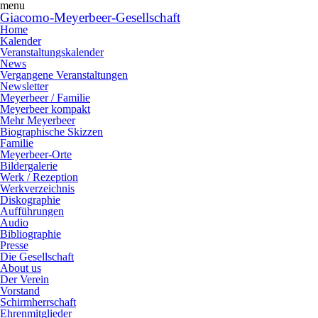
menu
Giacomo-Meyerbeer-Gesellschaft
Home
Kalender
Veranstaltungskalender
News
Vergangene Veranstaltungen
Newsletter
Meyerbeer / Familie
Meyerbeer kompakt
Mehr Meyerbeer
Biographische Skizzen
Familie
Meyerbeer-Orte
Bildergalerie
Werk / Rezeption
Werkverzeichnis
Diskographie
Aufführungen
Audio
Bibliographie
Presse
Die Gesellschaft
About us
Der Verein
Vorstand
Schirmherrschaft
Ehrenmitglieder